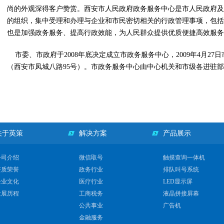
尚的外观深得客户赞赏。西安市人民政府政务服务中心是市人民政府及
的组织，集中受理和办理与企业和市民密切相关的行政管理事项，包括
也是加强政务服务、提高行政效能，为人民群众提供优质便捷高效服务
市委、市政府于2008年底决定成立市政务服务中心，2009年4月27日
（西安市凤城八路95号）。市政务服务中心由中心机关和市级各进驻
关于英策
解决方案
产品展示
公司介绍
微信取号
触摸查询一体机
资质荣誉
政务行业
排队叫号系统
企业文化
医疗行业
LED显示屏
发展历程
工商税务
液晶拼接屏幕
公共事业
广告机
金融服务