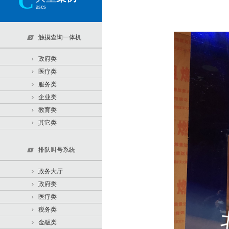
C
ases
触摸查询一体机
政府类
医疗类
服务类
企业类
教育类
其它类
排队叫号系统
政务大厅
政府类
医疗类
税务类
金融类